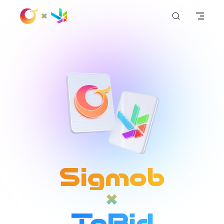
+
Skip to content
Sigmob
+
ToBid