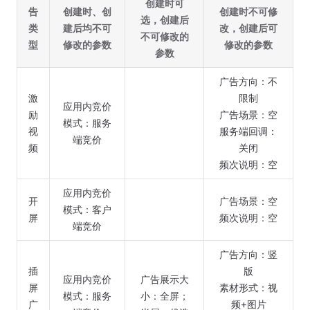
创建时可
告
创建时、创
创建时不可修
选，创建后
类
建后均不可
改，创建后可
不可修改的
型
修改的参数
修改的参数
参数
广告方向：不
激
限制
应用内竞价
励
广告场景：空
模式：服务
视
服务端回调：
端竞价
频
关闭
频次说明：空
应用内竞价
开
广告场景：空
模式：客户
屏
频次说明：空
端竞价
广告方向：竖
插
版
应用内竞价
广告展示大
屏
素材形式：视
模式：服务
小：全屏；
广
频+图片