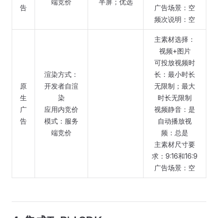
端竞价
半屏；优选
告
广告场景：空
频次说明：空
主素材选择：
视频+图片
可投放视频时
渲染方式：
长：最小时长
原
开发者自渲
无限制；最大
生
染
时长无限制
广
应用内竞价
视频静音：是
告
模式：服务
自动播放视
端竞价
频：总是
主素材尺寸要
求：9:16和16:9
广告场景：空